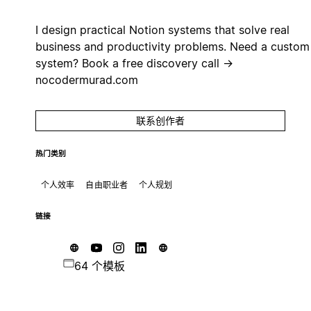
I design practical Notion systems that solve real
business and productivity problems. Need a custom
system? Book a free discovery call →
nocodermurad.com
联系创作者
热门类别
个人效率
自由职业者
个人规划
链接
64 个模板