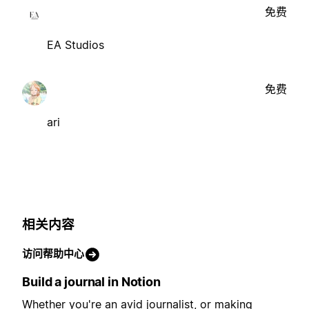
免费
EA Studios
免费
ari
相关内容
访问帮助中心
Build a journal in Notion
Whether you're an avid journalist, or making