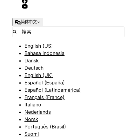
简体中文
English (US)
Bahasa Indonesia
Dansk
Deutsch
English (UK)
Español (España)
Español (Latinoamérica)
Français (France)
Italiano
Nederlands
Norsk
Português (Brasil)
Suomi