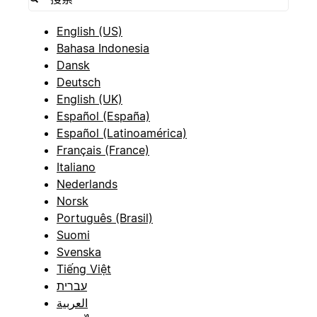
English (US)
Bahasa Indonesia
Dansk
Deutsch
English (UK)
Español (España)
Español (Latinoamérica)
Français (France)
Italiano
Nederlands
Norsk
Português (Brasil)
Suomi
Svenska
Tiếng Việt
עברית
العربية