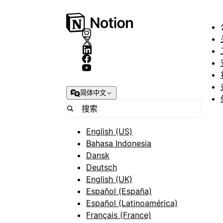
简体中文
English (US)
Bahasa Indonesia
Dansk
Deutsch
English (UK)
Español (España)
Español (Latinoamérica)
Français (France)