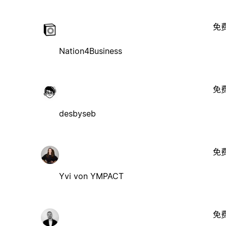
免
Nation4Business
免
desbyseb
免
Yvi von YMPACT
免