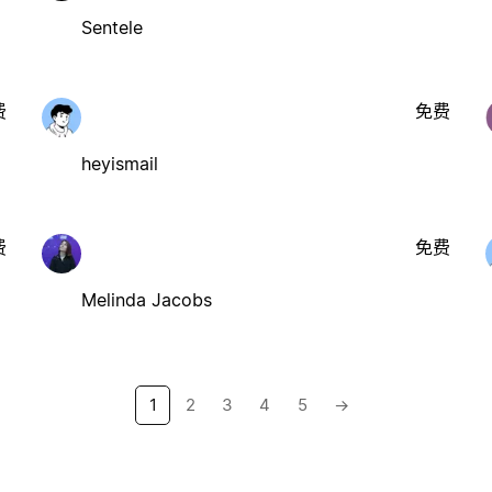
Sentele
费
免费
heyismail
费
免费
Melinda Jacobs
1
2
3
4
5
→