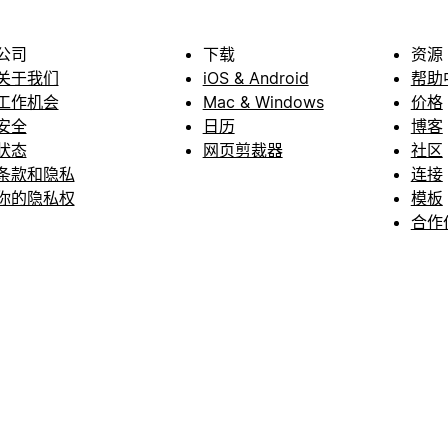
公司
下载
资源
关于我们
iOS & Android
帮助
工作机会
Mac & Windows
价格
安全
日历
博客
状态
网页剪裁器
社区
条款和隐私
连接
你的隐私权
模板
合作