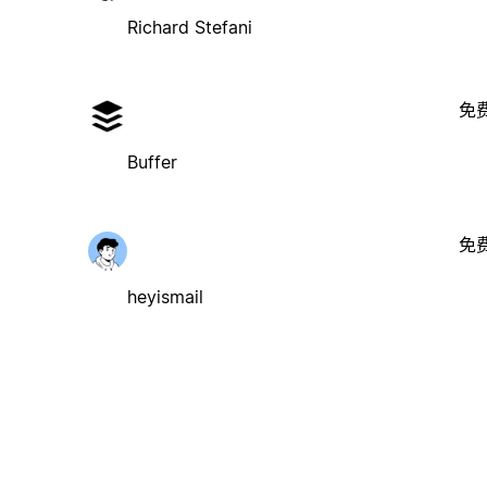
Richard Stefani
免
Buffer
免
heyismail