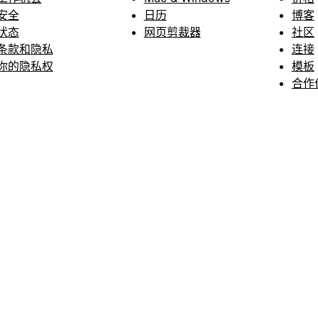
安全
日历
博客
状态
网页剪裁器
社区
条款和隐私
连接
你的隐私权
模板
合作