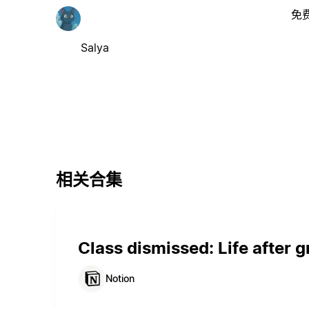
免
Salya
相关合集
Class dismissed: Life after 
Notion