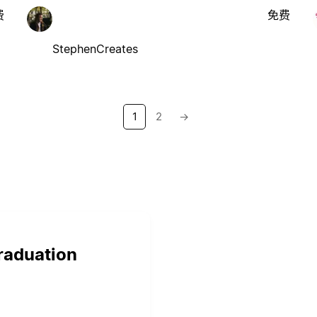
费
免费
StephenCreates
1
2
→
graduation