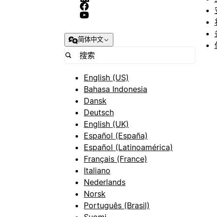
简体中文
English (US)
Bahasa Indonesia
Dansk
Deutsch
English (UK)
Español (España)
Español (Latinoamérica)
Français (France)
Italiano
Nederlands
Norsk
Português (Brasil)
Suomi