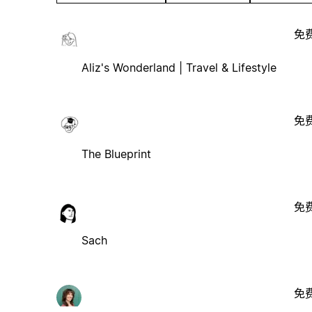
免
Aliz's Wonderland | Travel & Lifestyle
免
The Blueprint
免
Sach
免