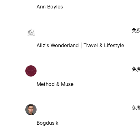
Ann Boyles
免
Aliz's Wonderland | Travel & Lifestyle
免
Method & Muse
免
Bogdusik