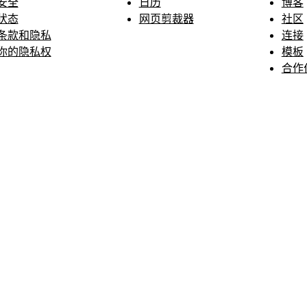
安全
日历
博客
状态
网页剪裁器
社区
条款和隐私
连接
你的隐私权
模板
合作