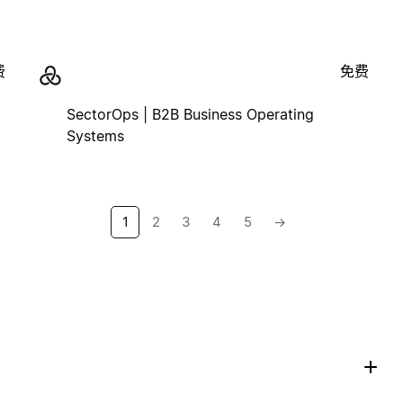
费
免费
SectorOps | B2B Business Operating
Systems
1
2
3
4
5
→