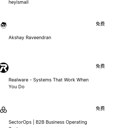
heyismail
免费
Akshay Raveendran
免费
Realware - Systems That Work When
You Do
免费
SectorOps | B2B Business Operating