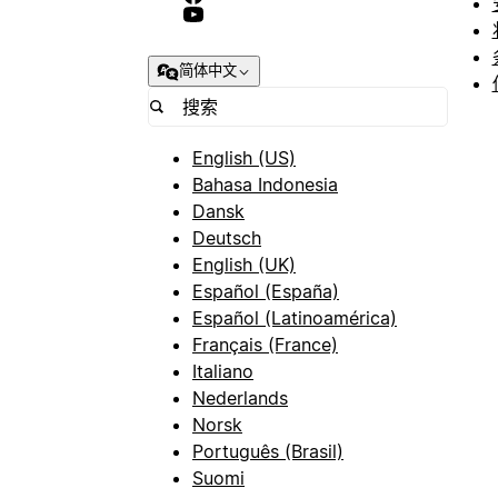
简体中文
English (US)
Bahasa Indonesia
Dansk
Deutsch
English (UK)
Español (España)
Español (Latinoamérica)
Français (France)
Italiano
Nederlands
Norsk
Português (Brasil)
Suomi