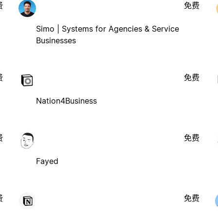
费
免费
Simo | Systems for Agencies & Service
Businesses
费
免费
Nation4Business
费
免费
Fayed
费
免费