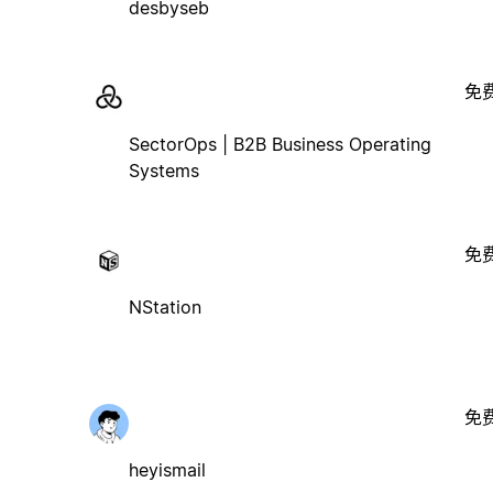
desbyseb
免
SectorOps | B2B Business Operating
Systems
免
NStation
免
heyismail