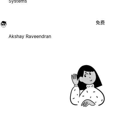
Systems
免费
Akshay Raveendran