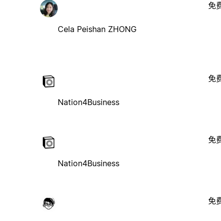
免
Cela Peishan ZHONG
免
Nation4Business
免
Nation4Business
免