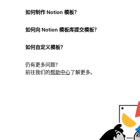
如何制作 Notion 模板？
如何向 Notion 模板库提交模板？
如何自定义模板？
仍有更多问题？
前往我们的
帮助中心
了解更多。