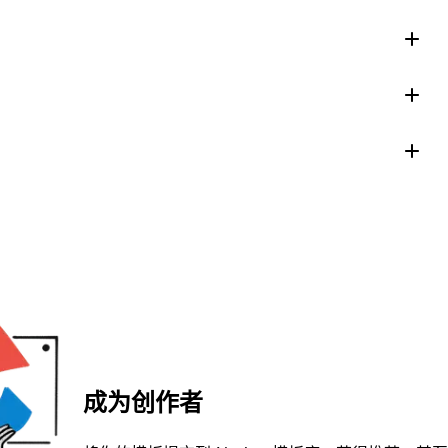
成为创作者