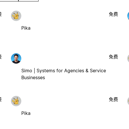
费
免费
Pika
费
免费
Simo | Systems for Agencies & Service
Businesses
费
免费
Pika