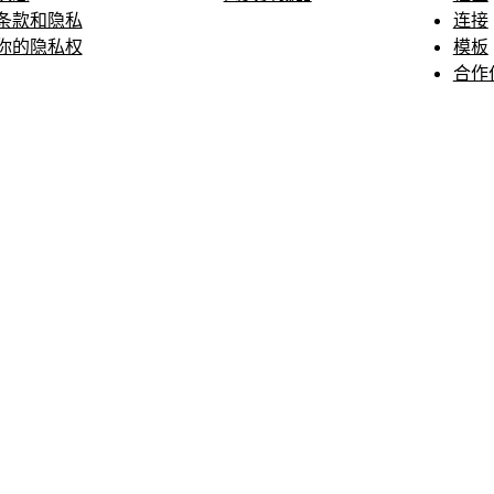
条款和隐私
连接
你的隐私权
模板
合作