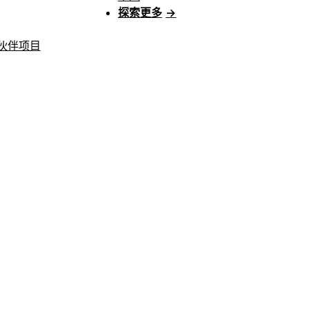
探索更多
→
伙伴项目