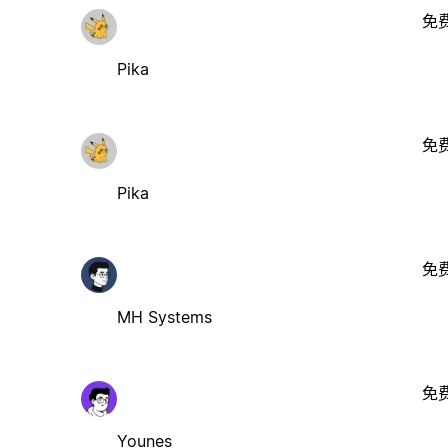
免
Pika
免
Pika
免
MH Systems
免
Younes