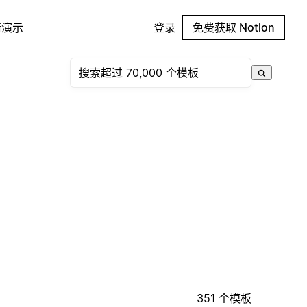
请演示
登录
免费获取 Notion
351 个模板