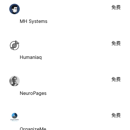
免费
MH Systems
免费
Humaniaq
免费
NeuroPages
免费
OrganizeMe