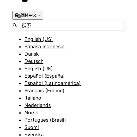
简体中文
English (US)
Bahasa Indonesia
Dansk
Deutsch
English (UK)
Español (España)
Español (Latinoamérica)
Français (France)
Italiano
Nederlands
Norsk
Português (Brasil)
Suomi
Svenska