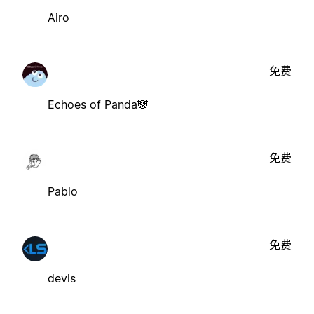
Airo
免费
Echoes of Panda🐼
免费
Pablo
免费
devls