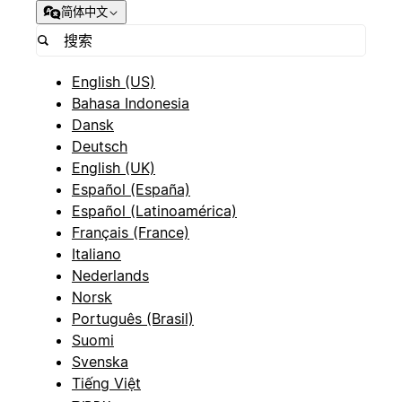
简体中文
English (US)
Bahasa Indonesia
Dansk
Deutsch
English (UK)
Español (España)
Español (Latinoamérica)
Français (France)
Italiano
Nederlands
Norsk
Português (Brasil)
Suomi
Svenska
Tiếng Việt