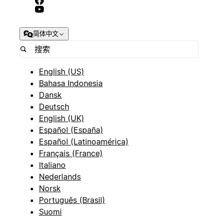
简体中文
English (US)
Bahasa Indonesia
Dansk
Deutsch
English (UK)
Español (España)
Español (Latinoamérica)
Français (France)
Italiano
Nederlands
Norsk
Português (Brasil)
Suomi