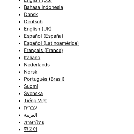
Bahasa Indonesia
Dansk
Deutsch
English (UK)
Español (España)
Español (Latinoamérica)
Français (France)
Italiano
Nederlands
Norsk
Português (Brasil)
Suomi
Svenska
Tiếng Việt
עברית
العربية
ภาษาไทย
한국어