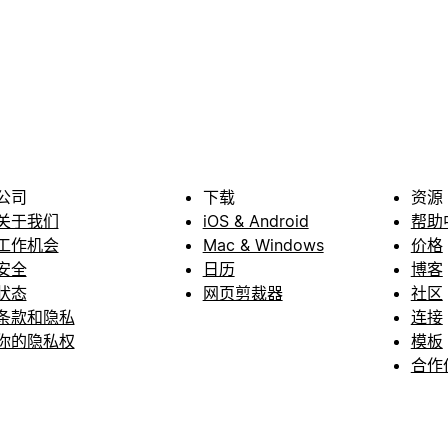
公司
下载
资源
关于我们
iOS & Android
帮助
工作机会
Mac & Windows
价格
安全
日历
博客
状态
网页剪裁器
社区
条款和隐私
连接
你的隐私权
模板
合作