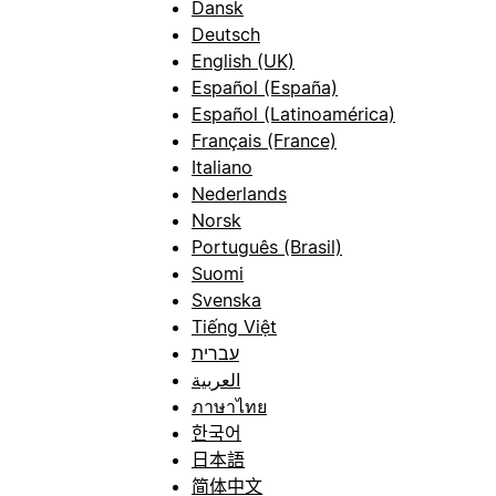
Dansk
Deutsch
English (UK)
Español (España)
Español (Latinoamérica)
Français (France)
Italiano
Nederlands
Norsk
Português (Brasil)
Suomi
Svenska
Tiếng Việt
עברית
العربية
ภาษาไทย
한국어
日本語
简体中文