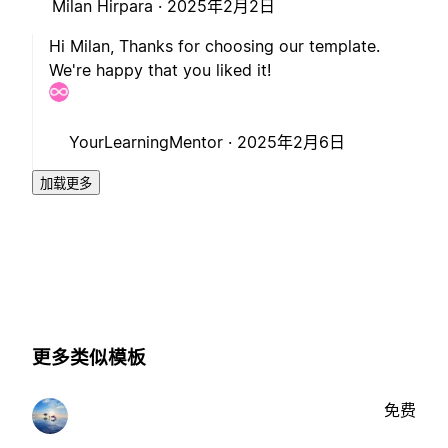
Milan Hirpara ·
2025年2月2日
Hi Milan, Thanks for choosing our template.
We're happy that you liked it!
YourLearningMentor ·
2025年2月6日
加载更多
更多类似模板
免费