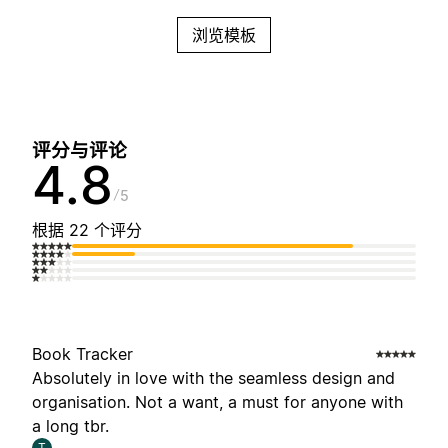
浏览模板
评分与评论
4.8
5
根据 22 个评分
Book Tracker
Absolutely in love with the seamless design and
organisation. Not a want, a must for anyone with
a long tbr.
T