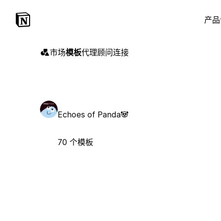
产品
市场
模板
代理
顾问
连接
Echoes of Panda🐼
70 个模板