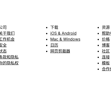
公司
下载
资源
关于我们
iOS & Android
帮助
工作机会
Mac & Windows
价格
安全
日历
博客
状态
网页剪裁器
社区
条款和隐私
连接
你的隐私权
模板
合作