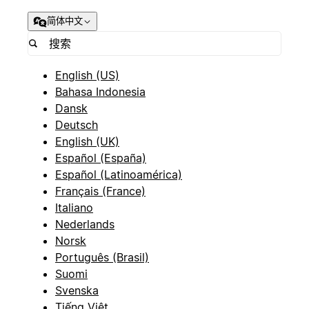
简体中文
English (US)
Bahasa Indonesia
Dansk
Deutsch
English (UK)
Español (España)
Español (Latinoamérica)
Français (France)
Italiano
Nederlands
Norsk
Português (Brasil)
Suomi
Svenska
Tiếng Việt