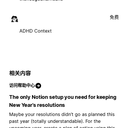
免费
ADHD Context
相关内容
访问帮助中心
The only Notion setup you need for keeping
New Year’s resolutions
Maybe your resolutions didn’t go as planned this
past year (totally understandable). For the