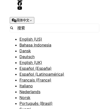
简体中文
English (US)
Bahasa Indonesia
Dansk
Deutsch
English (UK)
Español (España)
Español (Latinoamérica)
Français (France)
Italiano
Nederlands
Norsk
Português (Brasil)