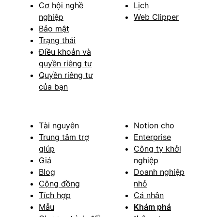
Cơ hội nghề
Lịch
nghiệp
Web Clipper
Bảo mật
Trạng thái
Điều khoản và
quyền riêng tư
Quyền riêng tư
của bạn
Tài nguyên
Notion cho
Trung tâm trợ
Enterprise
giúp
Công ty khởi
Giá
nghiệp
Blog
Doanh nghiệp
Cộng đồng
nhỏ
Tích hợp
Cá nhân
Mẫu
Khám phá