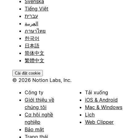
Svenska
Tiếng Việt
עברית
العربية
ภาษาไทย
한국어
日本語
简体中文
繁體中文
Cài đặt cookie
© 2026 Notion Labs, Inc.
Công ty
Tải xuống
Giới thiệu về
iOS & Android
chúng tôi
Mac & Windows
Cơ hội nghề
Lịch
nghiệp
Web Clipper
Bảo mật
Trạng thái