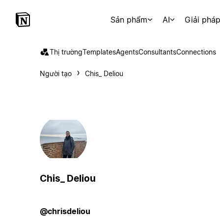
Sản phẩm
AI
Giải phá
Thị trường
Templates
Agents
Consultants
Connections
Người tạo
Chis_ Deliou
Chis_ Deliou
@chrisdeliou