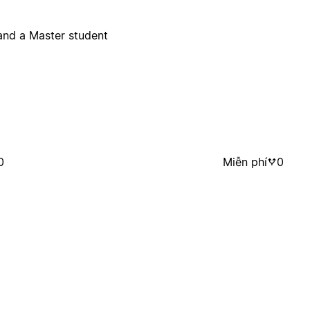
 and a Master student
0
Miễn phí
0