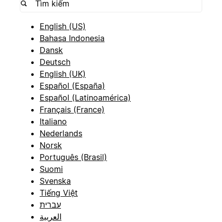
English (US)
Bahasa Indonesia
Dansk
Deutsch
English (UK)
Español (España)
Español (Latinoamérica)
Français (France)
Italiano
Nederlands
Norsk
Português (Brasil)
Suomi
Svenska
Tiếng Việt
עברית
العربية