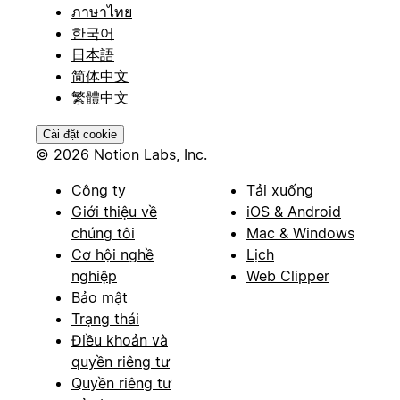
ภาษาไทย
한국어
日本語
简体中文
繁體中文
Cài đặt cookie
© 2026 Notion Labs, Inc.
Công ty
Tải xuống
Giới thiệu về
iOS & Android
chúng tôi
Mac & Windows
Cơ hội nghề
Lịch
nghiệp
Web Clipper
Bảo mật
Trạng thái
Điều khoản và
quyền riêng tư
Quyền riêng tư