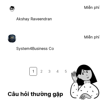
Miễn phí
Akshay Raveendran
Miễn phí
System4Business Co
1
2
3
4
5
→
Câu hỏi thường gặp