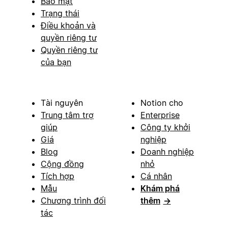
Bảo mật
Trạng thái
Điều khoản và
quyền riêng tư
Quyền riêng tư
của bạn
Tài nguyên
Notion cho
Trung tâm trợ
Enterprise
giúp
Công ty khởi
Giá
nghiệp
Blog
Doanh nghiệp
Cộng đồng
nhỏ
Tích hợp
Cá nhân
Mẫu
Khám phá
Chương trình đối
thêm
→
tác