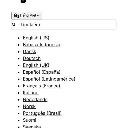
Tiếng Việt
English (US)
Bahasa Indonesia
Dansk
Deutsch
English (UK)
Español (España)
Español (Latinoamérica)
Français (France)
Italiano
Nederlands
Norsk
Português (Brasil)
Suomi
Svenska