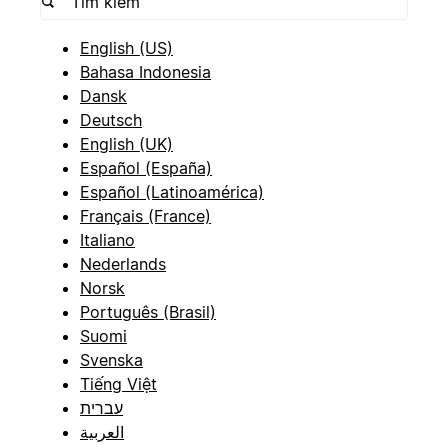
English (US)
Bahasa Indonesia
Dansk
Deutsch
English (UK)
Español (España)
Español (Latinoamérica)
Français (France)
Italiano
Nederlands
Norsk
Português (Brasil)
Suomi
Svenska
Tiếng Việt
עברית
العربية