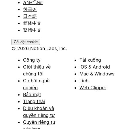
ภาษาไทย
한국어
日本語
简体中文
繁體中文
Cài đặt cookie
© 2026 Notion Labs, Inc.
Công ty
Tải xuống
Giới thiệu về
iOS & Android
chúng tôi
Mac & Windows
Cơ hội nghề
Lịch
nghiệp
Web Clipper
Bảo mật
Trạng thái
Điều khoản và
quyền riêng tư
Quyền riêng tư
của bạn