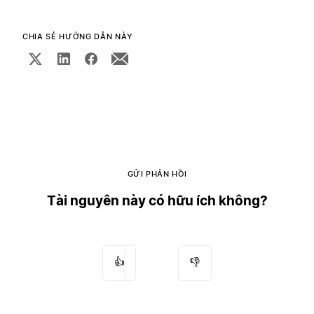
CHIA SẺ HƯỚNG DẪN NÀY
GỬI PHẢN HỒI
Tài nguyên này có hữu ích không?
👍
👎