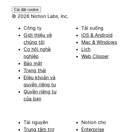
Cài đặt cookie
© 2026 Notion Labs, Inc.
Công ty
Tải xuống
Giới thiệu về
iOS & Android
chúng tôi
Mac & Windows
Cơ hội nghề
Lịch
nghiệp
Web Clipper
Bảo mật
Trạng thái
Điều khoản và
quyền riêng tư
Quyền riêng tư
của bạn
Tài nguyên
Notion cho
Trung tâm trợ
Enterprise