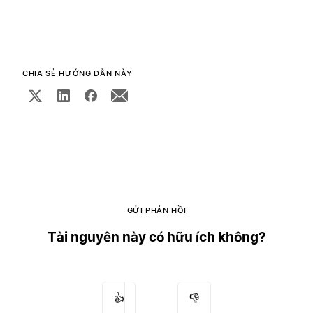
CHIA SẺ HƯỚNG DẪN NÀY
GỬI PHẢN HỒI
Tài nguyên này có hữu ích không?
👍
👎