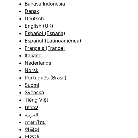
Bahasa Indonesia
Dansk
Deutsch
English (UK)
Español (España)
Español (Latinoamérica)
Français (France)
Italiano
Nederlands
Norsk
Português (Brasil)
Suomi
Svenska
Tiếng Việt
עברית
العربية
ภาษาไทย
한국어
日本語