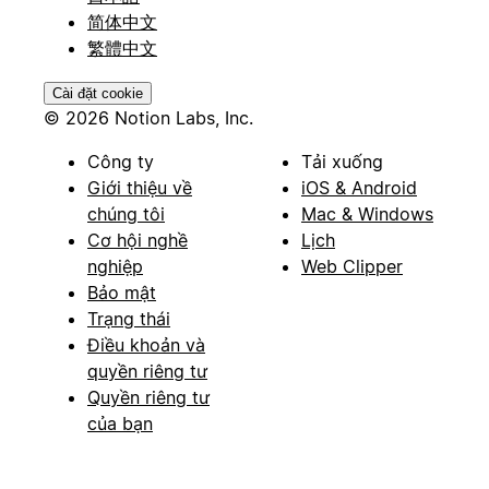
简体中文
繁體中文
Cài đặt cookie
© 2026 Notion Labs, Inc.
Công ty
Tải xuống
Giới thiệu về
iOS & Android
chúng tôi
Mac & Windows
Cơ hội nghề
Lịch
nghiệp
Web Clipper
Bảo mật
Trạng thái
Điều khoản và
quyền riêng tư
Quyền riêng tư
của bạn