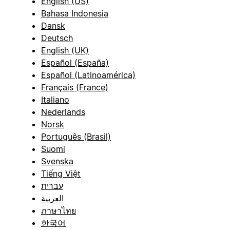
English (US)
Bahasa Indonesia
Dansk
Deutsch
English (UK)
Español (España)
Español (Latinoamérica)
Français (France)
Italiano
Nederlands
Norsk
Português (Brasil)
Suomi
Svenska
Tiếng Việt
עברית
العربية
ภาษาไทย
한국어