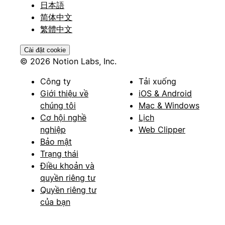
日本語
简体中文
繁體中文
Cài đặt cookie
© 2026 Notion Labs, Inc.
Công ty
Tải xuống
Giới thiệu về
iOS & Android
chúng tôi
Mac & Windows
Cơ hội nghề
Lịch
nghiệp
Web Clipper
Bảo mật
Trạng thái
Điều khoản và
quyền riêng tư
Quyền riêng tư
của bạn