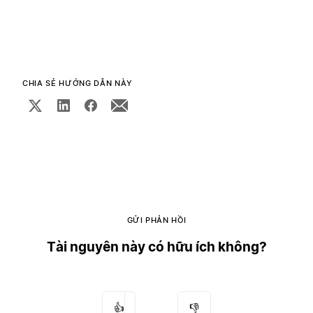
CHIA SẺ HƯỚNG DẪN NÀY
GỬI PHẢN HỒI
Tài nguyên này có hữu ích không?
👍
👎