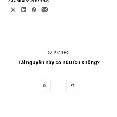
CHIA SẺ HƯỚNG DẪN NÀY
GỬI PHẢN HỒI
Tài nguyên này có hữu ích không?
👍
👎