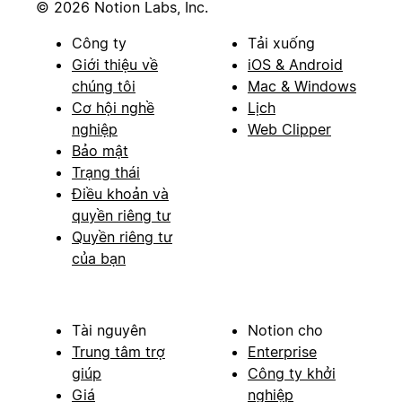
© 2026 Notion Labs, Inc.
Công ty
Tải xuống
Giới thiệu về
iOS & Android
chúng tôi
Mac & Windows
Cơ hội nghề
Lịch
nghiệp
Web Clipper
Bảo mật
Trạng thái
Điều khoản và
quyền riêng tư
Quyền riêng tư
của bạn
Tài nguyên
Notion cho
Trung tâm trợ
Enterprise
giúp
Công ty khởi
Giá
nghiệp