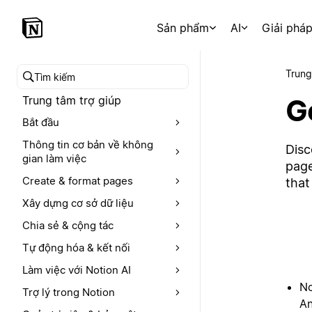
Sản phẩm
AI
Giải phá
Trung
Tìm kiếm trong trung tâm trợ giúp
G
Trung tâm trợ giúp
Bắt đầu
Thông tin cơ bản về không
Disc
gian làm việc
page
Create & format pages
that
Xây dựng cơ sở dữ liệu
Chia sẻ & cộng tác
Tự động hóa & kết nối
Làm việc với Notion AI
No
Trợ lý trong Notion
An