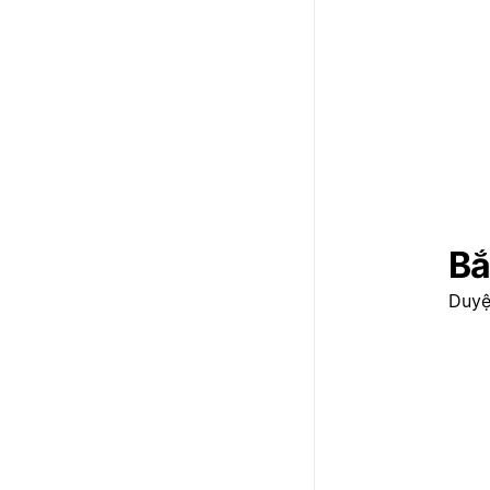
Bắ
Duyệ