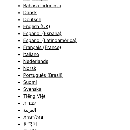
Bahasa Indonesia
Dansk
Deutsch
English (UK)
Español (España)
Español (Latinoamérica)
Français (France)
Italiano
Nederlands
Norsk
Português (Brasil)
Suomi
Svenska
Tiếng Việt
עברית
العربية
ภาษาไทย
한국어