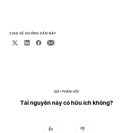
CHIA SẺ HƯỚNG DẪN NÀY
GỬI PHẢN HỒI
Tài nguyên này có hữu ích không?
👍
👎