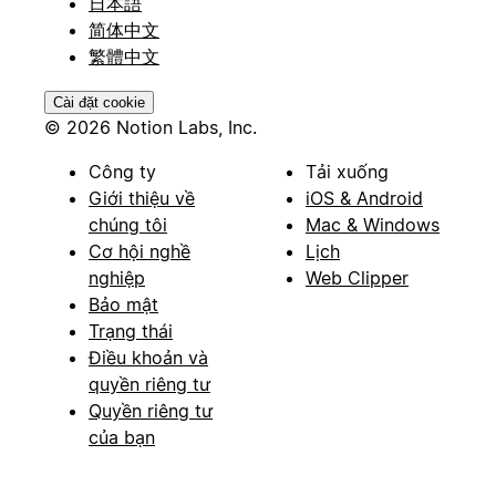
日本語
简体中文
繁體中文
Cài đặt cookie
© 2026 Notion Labs, Inc.
Công ty
Tải xuống
Giới thiệu về
iOS & Android
chúng tôi
Mac & Windows
Cơ hội nghề
Lịch
nghiệp
Web Clipper
Bảo mật
Trạng thái
Điều khoản và
quyền riêng tư
Quyền riêng tư
của bạn