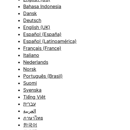
Bahasa Indonesia
Dansk
Deutsch
English (UK)
Español (España)
Español (Latinoamérica)
Français (France)
Italiano
Nederlands
Norsk
Português (Brasil)
Suomi
Svenska
Tiếng Việt
עברית
العربية
ภาษาไทย
한국어