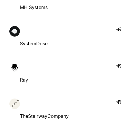
MH Systems
ฟรี
SystemDose
ฟรี
Ray
ฟรี
TheStairwayCompany