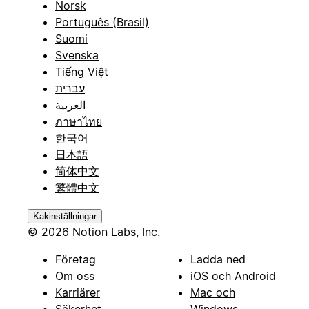
Norsk
Português (Brasil)
Suomi
Svenska
Tiếng Việt
עברית
العربية
ภาษาไทย
한국어
日本語
简体中文
繁體中文
Kakinställningar
© 2026 Notion Labs, Inc.
Företag
Ladda ned
Om oss
iOS och Android
Karriärer
Mac och
Säkerhet
Windows