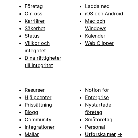
Företag
Ladda ned
Om oss
iOS och Android
Karriärer
Mac och
Säkerhet
Windows
Status
Kalender
Villkor och
Web Clipper
integritet
Dina rättigheter
till integritet
Resurser
Notion för
Hjälpcenter
Enterprise
Prissättning
Nystartade
Blogg
företag
Community
Småföretag
Integrationer
Personal
Mallar
Utforska mer
→