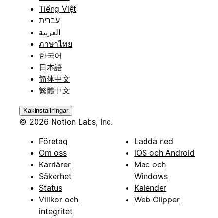
Tiếng Việt
עברית
العربية
ภาษาไทย
한국어
日本語
简体中文
繁體中文
Kakinställningar
© 2026 Notion Labs, Inc.
Företag
Ladda ned
Om oss
iOS och Android
Karriärer
Mac och
Säkerhet
Windows
Status
Kalender
Villkor och
Web Clipper
integritet