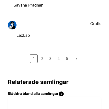
Sayana Pradhan
Gratis
LexLab
1
2
3
4
5
→
Relaterade samlingar
Bläddra bland alla samlingar