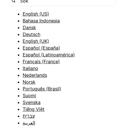
English (US)
Bahasa Indonesia
Dansk
Deutsch
English (UK)
Español (España)
Español (Latinoamérica)
Français (France)
Italiano
Nederlands
Norsk
Português (Brasil)
Suomi
Svenska
Tiếng Việt
עברית
العربية