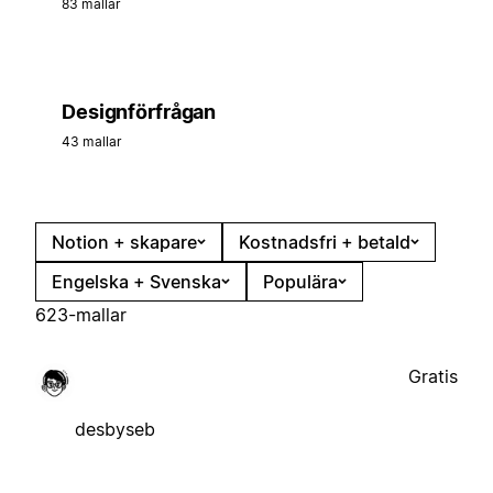
83 mallar
Designförfrågan
43 mallar
Notion + skapare
Kostnadsfri + betald
Engelska + Svenska
Populära
623-mallar
Gratis
desbyseb