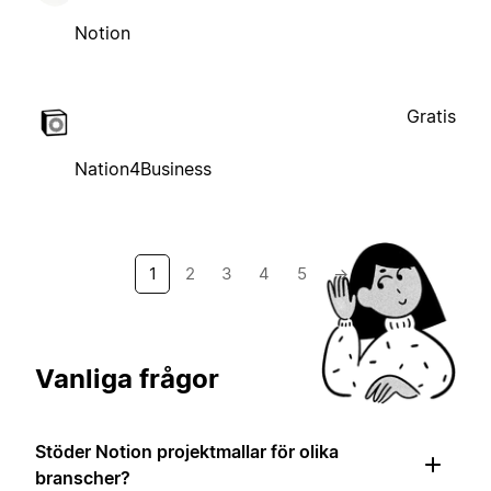
Notion
Gratis
Nation4Business
1
2
3
4
5
→
Vanliga frågor
Stöder Notion projektmallar för olika
branscher?