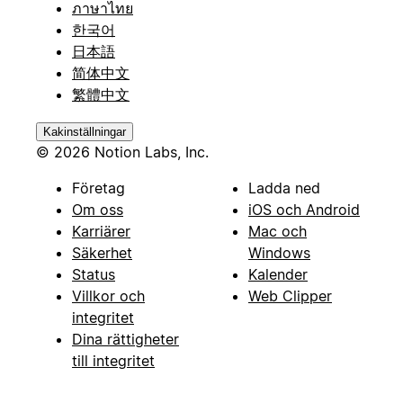
ภาษาไทย
한국어
日本語
简体中文
繁體中文
Kakinställningar
© 2026 Notion Labs, Inc.
Företag
Ladda ned
Om oss
iOS och Android
Karriärer
Mac och
Säkerhet
Windows
Status
Kalender
Villkor och
Web Clipper
integritet
Dina rättigheter
till integritet