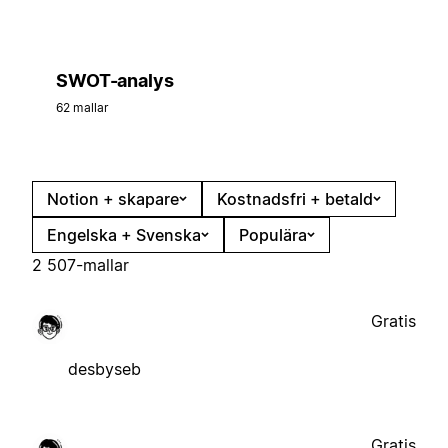
SWOT-analys
62 mallar
Notion + skapare
Kostnadsfri + betald
Engelska + Svenska
Populära
2 507-mallar
Gratis
desbyseb
Gratis