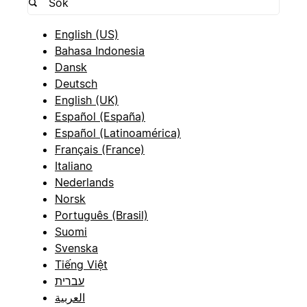
English (US)
Bahasa Indonesia
Dansk
Deutsch
English (UK)
Español (España)
Español (Latinoamérica)
Français (France)
Italiano
Nederlands
Norsk
Português (Brasil)
Suomi
Svenska
Tiếng Việt
עברית
العربية