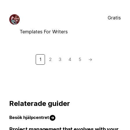
Gratis
Templates For Writers
1
2
3
4
5
→
Relaterade guider
Besök hjälpcentret
Project management that evolves with your