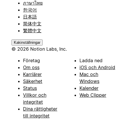
ภาษาไทย
한국어
日本語
简体中文
繁體中文
Kakinställningar
© 2026 Notion Labs, Inc.
Företag
Ladda ned
Om oss
iOS och Android
Karriärer
Mac och
Säkerhet
Windows
Status
Kalender
Villkor och
Web Clipper
integritet
Dina rättigheter
till integritet