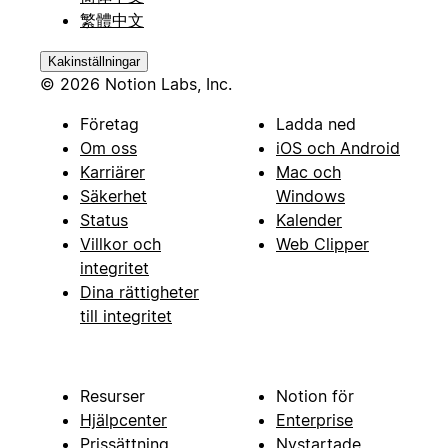
繁體中文
Kakinställningar
© 2026 Notion Labs, Inc.
Företag
Ladda ned
Om oss
iOS och Android
Karriärer
Mac och
Säkerhet
Windows
Status
Kalender
Villkor och
Web Clipper
integritet
Dina rättigheter
till integritet
Resurser
Notion för
Hjälpcenter
Enterprise
Prissättning
Nystartade