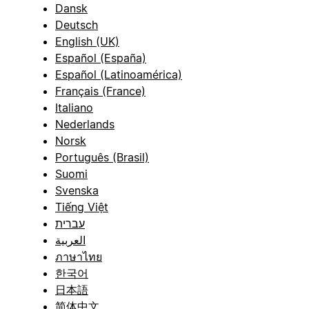
Dansk
Deutsch
English (UK)
Español (España)
Español (Latinoamérica)
Français (France)
Italiano
Nederlands
Norsk
Português (Brasil)
Suomi
Svenska
Tiếng Việt
עברית
العربية
ภาษาไทย
한국어
日本語
简体中文