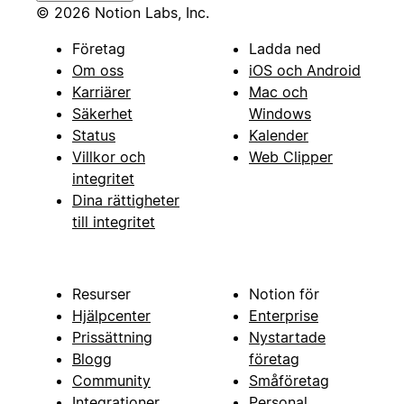
© 2026 Notion Labs, Inc.
Företag
Ladda ned
Om oss
iOS och Android
Karriärer
Mac och
Säkerhet
Windows
Status
Kalender
Villkor och
Web Clipper
integritet
Dina rättigheter
till integritet
Resurser
Notion för
Hjälpcenter
Enterprise
Prissättning
Nystartade
Blogg
företag
Community
Småföretag
Integrationer
Personal