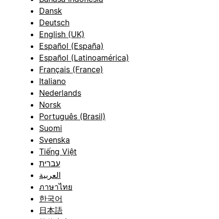
Dansk
Deutsch
English (UK)
Español (España)
Español (Latinoamérica)
Français (France)
Italiano
Nederlands
Norsk
Português (Brasil)
Suomi
Svenska
Tiếng Việt
עברית
العربية
ภาษาไทย
한국어
日本語