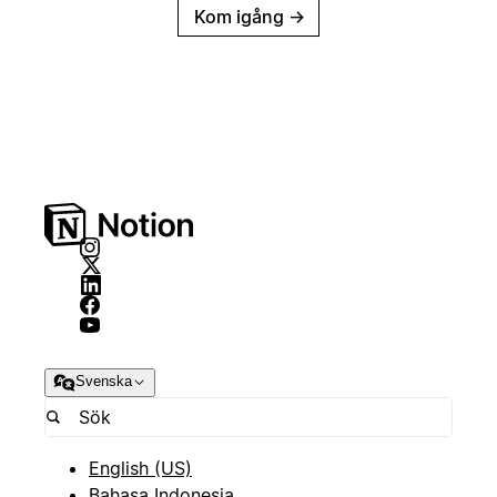
Kom igång
→
Svenska
English (US)
Bahasa Indonesia