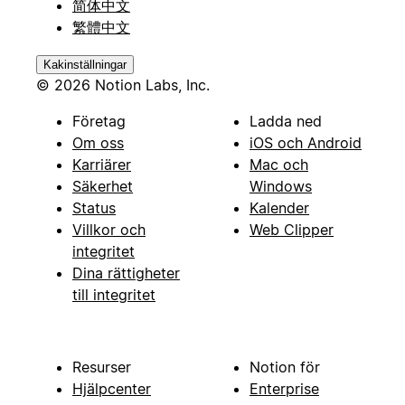
简体中文
繁體中文
Kakinställningar
© 2026 Notion Labs, Inc.
Företag
Ladda ned
Om oss
iOS och Android
Karriärer
Mac och
Säkerhet
Windows
Status
Kalender
Villkor och
Web Clipper
integritet
Dina rättigheter
till integritet
Resurser
Notion för
Hjälpcenter
Enterprise