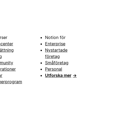
rser
Notion för
pcenter
Enterprise
ättning
Nystartade
g
företag
munity
Småföretag
grationer
Personal
ar
Utforska mer
→
nerprogram