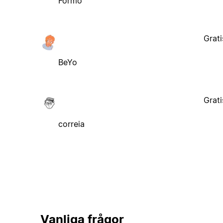
Formo
Grati
BeYo
Grati
correia
Vanliga frågor