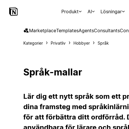
Produkt
AI
Lösningar
Marketplace
Templates
Agents
Consultants
Con
Kategorier
Privatliv
Hobbyer
Språk
Språk-mallar
Lär dig ett nytt språk som ett 
dina framsteg med språkinlärn
för att förbättra ditt ordförråd
användbara för lärare och språ