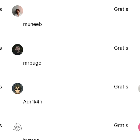
s
Gratis
muneeb
s
Gratis
mrpugo
s
Gratis
Adr1k4n
s
Gratis