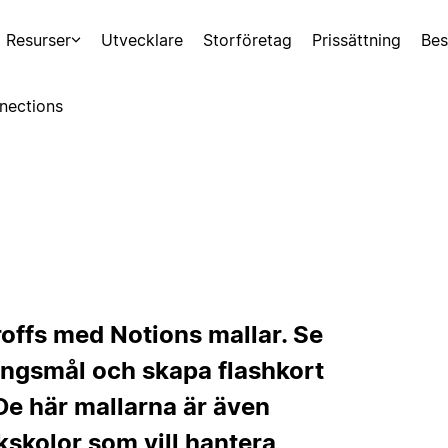
Resurser
Utvecklare
Storföretag
Prissättning
Bes
nections
proffs med Notions mallar. Se
ingsmål och skapa flashkort
. De här mallarna är även
kskolor som vill hantera