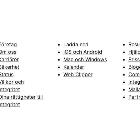
Företag
Ladda ned
Resu
Om oss
iOS och Android
Hjäl
Karriärer
Mac och Windows
Priss
Säkerhet
Kalender
Blog
Status
Web Clipper
Com
Villkor och
Inte
integritet
Mall
Dina rättigheter till
Part
integritet