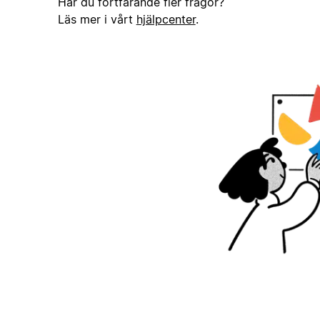
Har du fortfarande fler frågor?
Läs mer i vårt
hjälpcenter
.