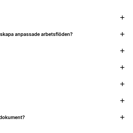
?
tt skapa anpassade arbetsflöden?
r dokument?