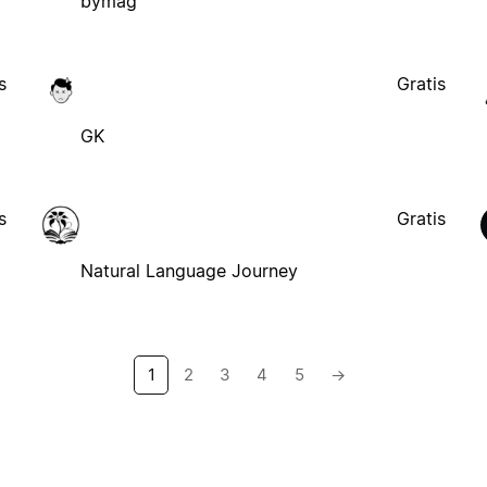
bymag
s
Gratis
GK
s
Gratis
Natural Language Journey
1
2
3
4
5
→