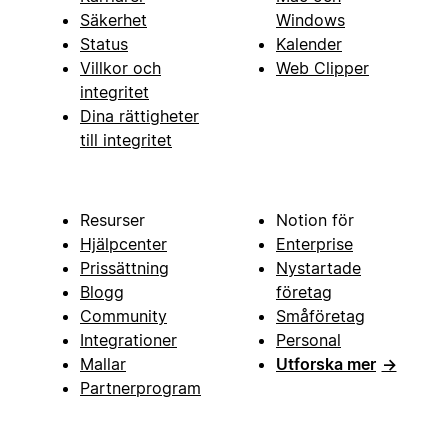
Säkerhet
Windows
Status
Kalender
Villkor och
Web Clipper
integritet
Dina rättigheter
till integritet
Resurser
Notion för
Hjälpcenter
Enterprise
Prissättning
Nystartade
Blogg
företag
Community
Småföretag
Integrationer
Personal
Mallar
Utforska mer
→
Partnerprogram