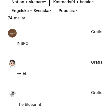
Notion + skapare
Kostnadsfri + betald
Engelska + Svenska
Populära
74-mallar
Gratis
INSPO
Gratis
cx-hi
Gratis
The Blueprint