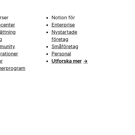
rser
Notion för
pcenter
Enterprise
ättning
Nystartade
g
företag
munity
Småföretag
grationer
Personal
ar
Utforska mer
→
nerprogram