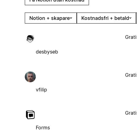
Notion + skapare
Kostnadsfri + betald
Grati
desbyseb
Grati
vfilip
Grati
Forms