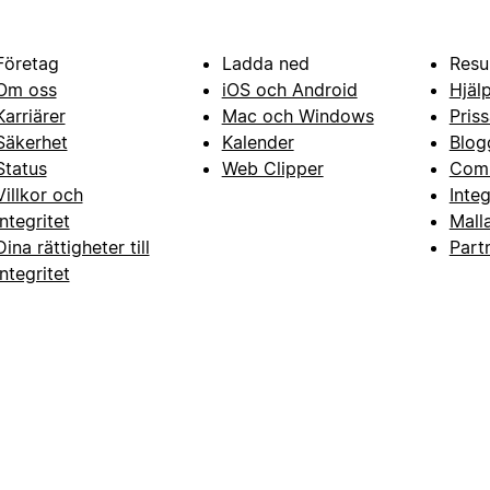
Företag
Ladda ned
Resu
Om oss
iOS och Android
Hjäl
Karriärer
Mac och Windows
Priss
Säkerhet
Kalender
Blog
Status
Web Clipper
Com
Villkor och
Inte
integritet
Mall
Dina rättigheter till
Part
integritet