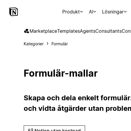
Produkt
AI
Lösningar
Marketplace
Templates
Agents
Consultants
Con
Kategorier
Formulär
Formulär-mallar
Skapa och dela enkelt formulär
och vidta åtgärder utan proble
Få Notion utan kostnad