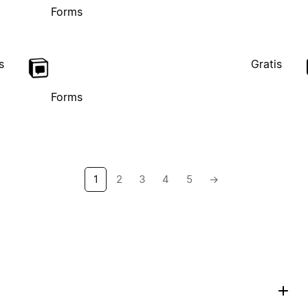
Forms
s
Gratis
Forms
1
2
3
4
5
→
?