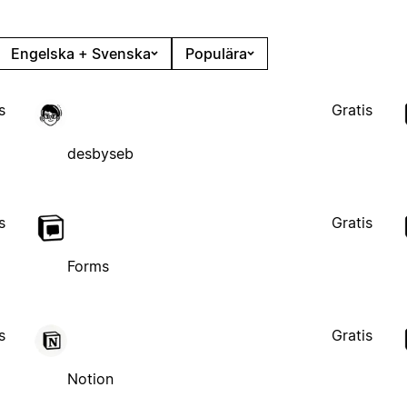
Engelska + Svenska
Populära
s
Gratis
desbyseb
s
Gratis
Forms
s
Gratis
Notion