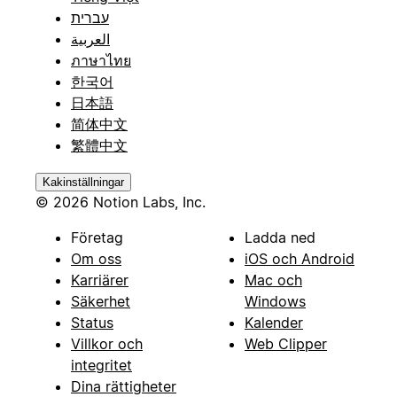
עברית
العربية
ภาษาไทย
한국어
日本語
简体中文
繁體中文
Kakinställningar
© 2026 Notion Labs, Inc.
Företag
Ladda ned
Om oss
iOS och Android
Karriärer
Mac och
Säkerhet
Windows
Status
Kalender
Villkor och
Web Clipper
integritet
Dina rättigheter