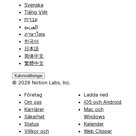
Svenska
Tiếng Việt
עברית
العربية
ภาษาไทย
한국어
日本語
简体中文
繁體中文
Kakinställningar
© 2026 Notion Labs, Inc.
Företag
Ladda ned
Om oss
iOS och Android
Karriärer
Mac och
Säkerhet
Windows
Status
Kalender
Villkor och
Web Clipper