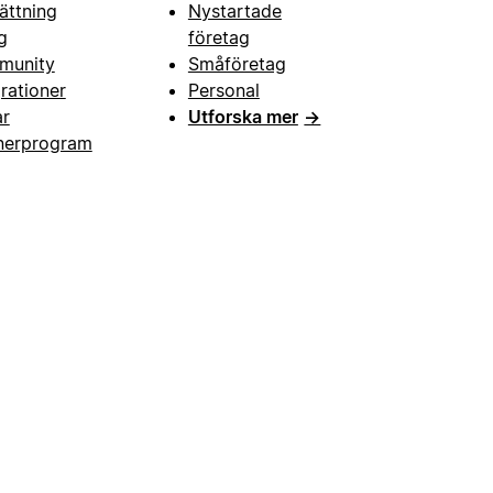
ättning
Nystartade
g
företag
munity
Småföretag
grationer
Personal
ar
Utforska mer
→
nerprogram