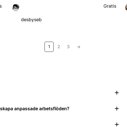
s
Gratis
desbyseb
1
2
3
→
?
tt skapa anpassade arbetsflöden?