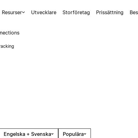
Resurser
Utvecklare
Storföretag
Prissättning
Bes
nections
racking
Engelska + Svenska
Populära