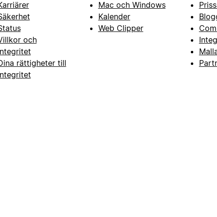
Karriärer
Mac och Windows
Priss
Säkerhet
Kalender
Blog
Status
Web Clipper
Com
Villkor och
Inte
integritet
Mall
Dina rättigheter till
Part
integritet