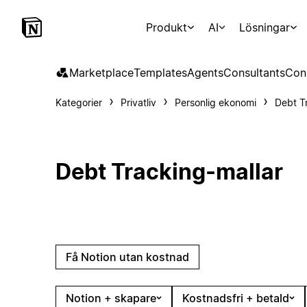
Produkt
AI
Lösningar
Marketplace
Templates
Agents
Consultants
Con
Kategorier
Privatliv
Personlig ekonomi
Debt T
Debt Tracking-mallar
Få Notion utan kostnad
Notion + skapare
Kostnadsfri + betald