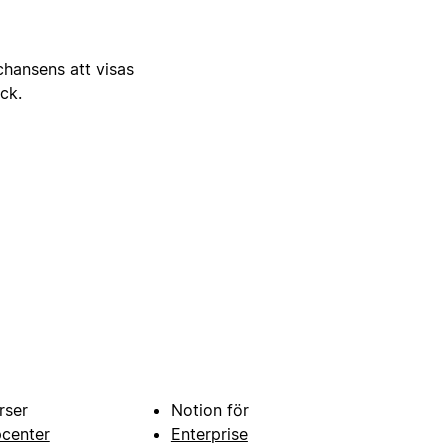
 chansens att visas
ick.
rser
Notion för
pcenter
Enterprise