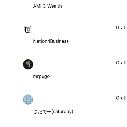
AMIIC Wealth
Grati
Nation4Business
Grati
mrpugo
Grati
さたでー(saturday)