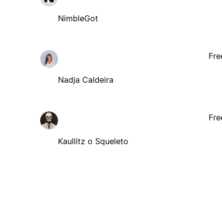
NimbleGot
Fre
Nadja Caldeira
Fre
Kaullitz o Squeleto