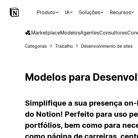
Produto
IA
Soluções
Recursos
Marketplace
Modelos
Agentes
Consultores
Con
Categorias
Trabalho
Desenvolvimento de sites
Modelos para Desenvol
Simplifique a sua presença on-
do Notion! Perfeito para uso p
portfólios, bem como para nece
como página de carreiras, cent