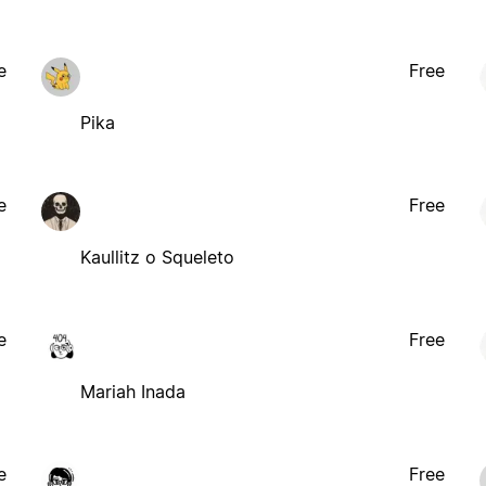
e
Free
Pika
e
Free
Kaullitz o Squeleto
e
Free
Mariah Inada
e
Free