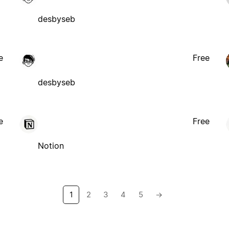
desbyseb
e
Free
desbyseb
e
Free
Notion
1
2
3
4
5
→