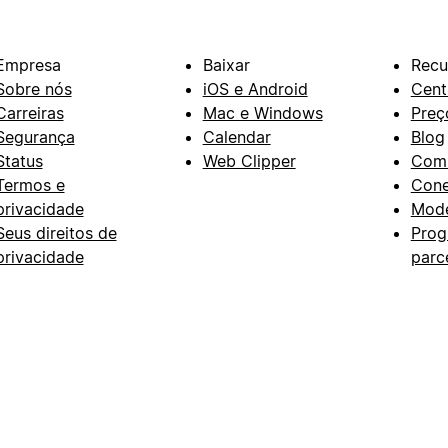
Empresa
Baixar
Recu
Sobre nós
iOS e Android
Cent
Carreiras
Mac e Windows
Preç
Segurança
Calendar
Blog
Status
Web Clipper
Com
Termos e
Con
privacidade
Mode
Seus direitos de
Prog
privacidade
parc