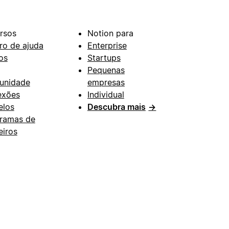
rsos
Notion para
ro de ajuda
Enterprise
os
Startups
Pequenas
unidade
empresas
exões
Individual
los
Descubra mais
→
ramas de
eiros