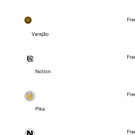
Fre
V
Varejão
Fre
Notion
Fre
Pika
Fre