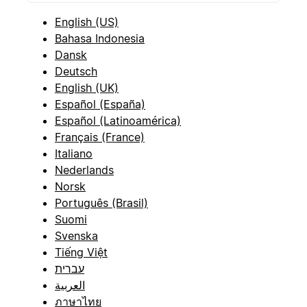
English (US)
Bahasa Indonesia
Dansk
Deutsch
English (UK)
Español (España)
Español (Latinoamérica)
Français (France)
Italiano
Nederlands
Norsk
Português (Brasil)
Suomi
Svenska
Tiếng Việt
עברית
العربية
ภาษาไทย