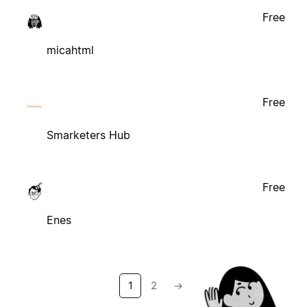
Free
micahtml
Free
Smarketers Hub
Free
Enes
1
2
→