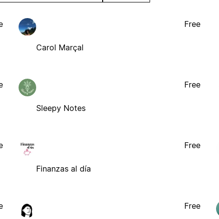
e
Free
Carol Marçal
e
Free
Sleepy Notes
e
Free
Finanzas al día
e
Free