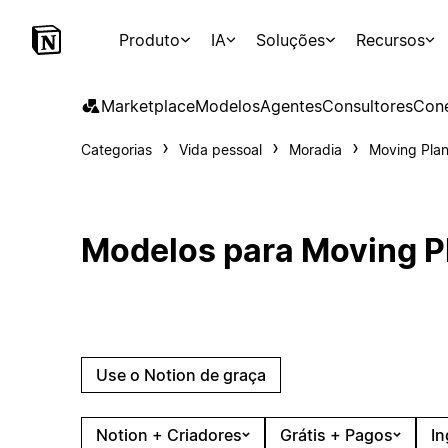
Produto
IA
Soluções
Recursos
Marketplace
Modelos
Agentes
Consultores
Con
Categorias
Vida pessoal
Moradia
Moving Plan
Modelos para Moving P
Use o Notion de graça
Notion + Criadores
Grátis + Pagos
In