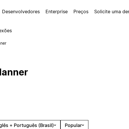
Desenvolvedores
Enterprise
Preços
Solicite uma d
exões
ner
lanner
glês + Português (Brasil)
Popular