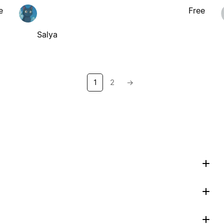
e
Free
Salya
1
2
→