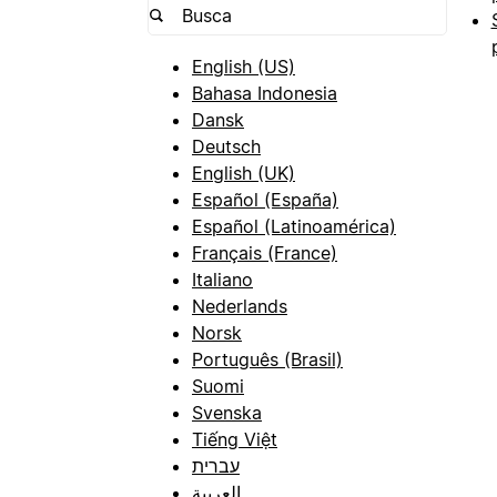
English (US)
Bahasa Indonesia
Dansk
Deutsch
English (UK)
Español (España)
Español (Latinoamérica)
Français (France)
Italiano
Nederlands
Norsk
Português (Brasil)
Suomi
Svenska
Tiếng Việt
עברית
العربية