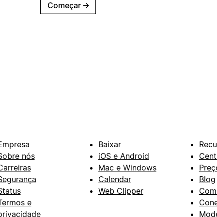
Começar
→
Empresa
Baixar
Recu
Sobre nós
iOS e Android
Cent
Carreiras
Mac e Windows
Preç
Segurança
Calendar
Blog
Status
Web Clipper
Com
Termos e
Con
privacidade
Mode