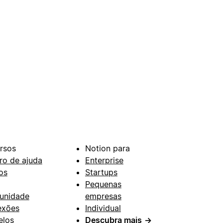
rsos
Notion para
ro de ajuda
Enterprise
os
Startups
Pequenas
unidade
empresas
exões
Individual
los
Descubra mais
→