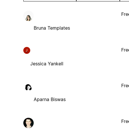
Fre
Bruna Templates
Fre
J
Jessica Yankell
Fre
Aparna Biswas
Fre