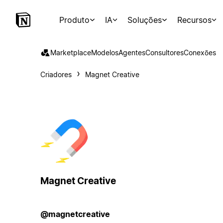
Produto
IA
Soluções
Recursos
Marketplace
Modelos
Agentes
Consultores
Conexões
Criadores
Magnet Creative
Magnet Creative
@magnetcreative