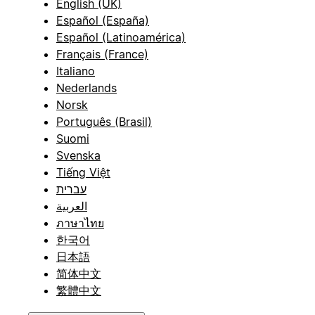
English (UK)
Español (España)
Español (Latinoamérica)
Français (France)
Italiano
Nederlands
Norsk
Português (Brasil)
Suomi
Svenska
Tiếng Việt
עברית
العربية
ภาษาไทย
한국어
日本語
简体中文
繁體中文