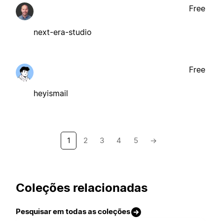
Free
next-era-studio
Free
heyismail
1
2
3
4
5
→
Coleções relacionadas
Pesquisar em todas as coleções