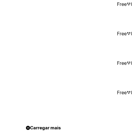
Free
Free
Free
Free
Carregar mais