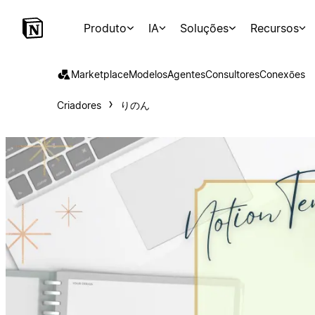
Produto
IA
Soluções
Recursos
Marketplace
Modelos
Agentes
Consultores
Conexões
Criadores
りのん