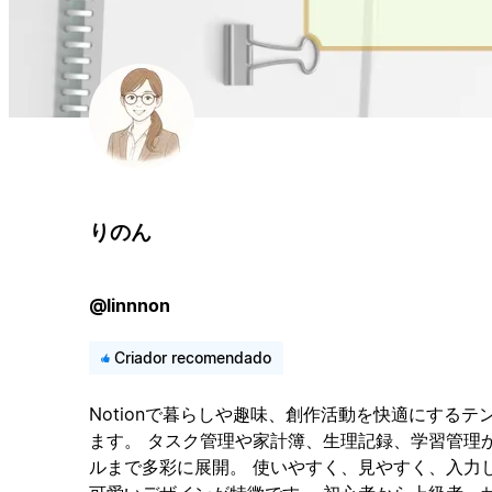
りのん
@linnnon
Criador recomendado
Notionで暮らしや趣味、創作活動を快適にする
ます。 タスク管理や家計簿、生理記録、学習管理
ルまで多彩に展開。 使いやすく、見やすく、入力