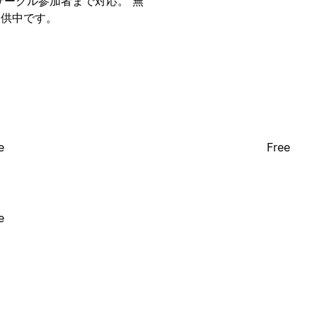
サークル参加者まで対応。 無
提供中です。
e
Free
e